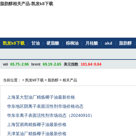
脂肪醇相关产品-凯发k8下载
凯发k8下载
|
甘油
|
硬脂酸
|
棕榈油
|
月桂酸
|
akd
|
脂肪醇
|
wti
65.75↓2.96
brent
69.19↓2.65
美元指数
101.64↑0.04
当前位置： >
凯发k8下载
>
脂肪醇
>
相关产品
上海某大型油厂精炼椰子油最新价格
华东地区阴离子表面活性剂市场价格动态
华东非离子表面活性剂市场动态（20240910）
上海贸易商精炼椰子油最新价格
天津某油厂精炼椰子油最新价格