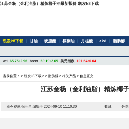
江苏金杨（金利油脂）精炼椰子油最新报价-凯发k8下载
凯发k8下载
|
甘油
|
硬脂酸
|
棕榈油
|
月桂酸
|
akd
|
脂肪醇
|
wti
65.75↓2.96
brent
69.19↓2.65
美元指数
101.64↑0.04
当前位置： >
凯发k8下载
> >
脂肪醇
>
相关产品
> 信息正文
江苏金杨（金利油脂）精炼椰
卓创资讯 张兰兰 编辑于 2024-09-10 11:10:30
收藏
分享