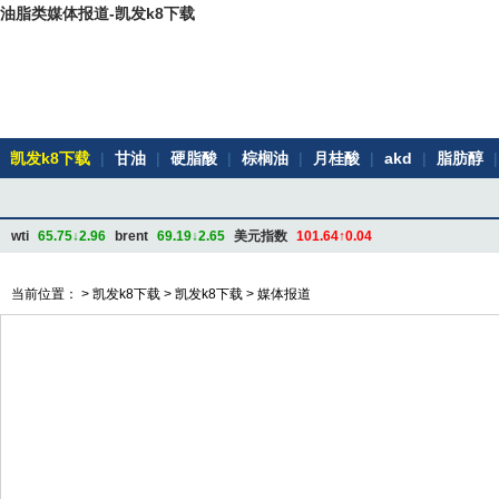
油脂类媒体报道-凯发k8下载
凯发k8下载
|
甘油
|
硬脂酸
|
棕榈油
|
月桂酸
|
akd
|
脂肪醇
|
wti
65.75↓2.96
brent
69.19↓2.65
美元指数
101.64↑0.04
当前位置： >
凯发k8下载
>
凯发k8下载
>
媒体报道