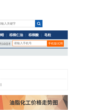
榈蜡
|
棕榈仁油
|
棕榈酸
|
皂粒
10日市场价格动态
马来西亚棕榈仁油9月10日市场价格动态
棕榈油8月m
||