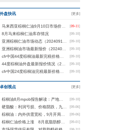
外盘快讯
[更多]
马来西亚棕榈仁油9月10日市场价格动态
[
09-11
]
8月马来棕榈仁油库存情况
[09-10]
亚洲棕榈仁油市场动态（20240910）
[09-10]
亚洲棕榈油市场最新报价（20240910）
[09-10]
cfr中国44度棕榈油最新完税价格（20240910）
[09-10]
44度棕榈油外盘最新报价情况（20240910）
[09-10]
cfr中国24度棕榈油完税最新价格（20240910）
[09-10]
卓创视点
[更多]
棕榈油8月mpob报告解读：产地供强需弱，符合市场预期
[09-10]
硬脂酸：利润亏损、价格阴跌，九月开局一般
[09-06]
棕榈油：内外供需宽松，9月开局转跌
[09-06]
棕榈仁油价格上涨 8月底脂肪醇价格再度走高
[09-01]
市场现货供应有限 对脂肪醇价格形成支撑
[08-31]