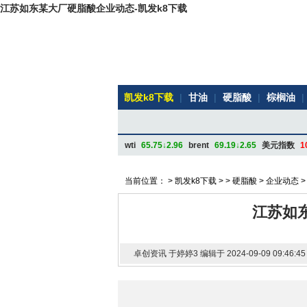
江苏如东某大厂硬脂酸企业动态-凯发k8下载
凯发k8下载
|
甘油
|
硬脂酸
|
棕榈油
|
wti
65.75↓2.96
brent
69.19↓2.65
美元指数
1
当前位置： >
凯发k8下载
> >
硬脂酸
>
企业动态
>
江苏如
卓创资讯 于婷婷3 编辑于 2024-09-09 09:46:45