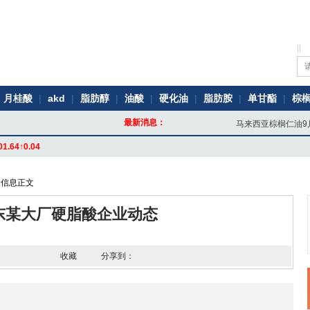
||
月桂酸
|
akd
|
脂肪醇
|
油酸
|
硬化油
|
脂肪胺
|
单甘酯
|
棕
最新消息：
马来西亚棕榈仁油9月
01.64↑0.04
 信息正文
东某大厂硬脂酸企业动态
收藏
分享到：