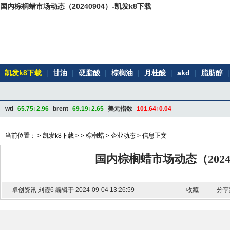
国内棕榈蜡市场动态（20240904）-凯发k8下载
凯发k8下载
|
甘油
|
硬脂酸
|
棕榈油
|
月桂酸
|
akd
|
脂肪醇
|
wti
65.75↓2.96
brent
69.19↓2.65
美元指数
101.64↑0.04
当前位置： >
凯发k8下载
> >
棕榈蜡
>
企业动态
> 信息正文
国内棕榈蜡市场动态（20240
卓创资讯 刘霞6 编辑于 2024-09-04 13:26:59
收藏
分享