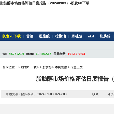
脂肪醇市场价格评估日度报告（20240903）-凯发k8下载
凯发k8下载
|
甘油
|
硬脂酸
|
棕榈油
|
月桂酸
|
akd
|
脂肪醇
|
wti
65.75↓2.96
brent
69.19↓2.65
美元指数
101.64↑0.04
当前位置： >
凯发k8下载
> >
脂肪醇
>
本网观察
> 信息正文
脂肪醇市场价格评估日度报告（20
卓创资讯 刘霞6 编辑于 2024-09-03 16:47:03
收藏
分享