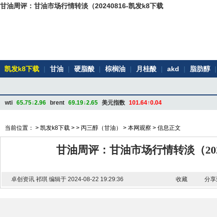
甘油周评：甘油市场行情转淡（20240816-凯发k8下载
凯发k8下载
|
甘油
|
硬脂酸
|
棕榈油
|
月桂酸
|
akd
|
脂肪醇
|
wti
65.75↓2.96
brent
69.19↓2.65
美元指数
101.64↑0.04
当前位置： >
凯发k8下载
> >
丙三醇（甘油）
>
本网观察
> 信息正文
甘油周评：甘油市场行情转淡（20240
卓创资讯 祁琪 编辑于 2024-08-22 19:29:36
收藏
分享