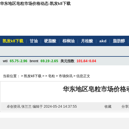
华东地区皂粒市场价格动态-凯发k8下载
凯发k8下载
|
甘油
|
硬脂酸
|
棕榈油
|
月桂酸
|
akd
|
脂肪醇
|
wti
65.75↓2.96
brent
69.19↓2.65
美元指数
101.64↑0.04
当前位置： >
凯发k8下载
> >
皂粒
>
市场快讯
> 信息正文
华东地区皂粒市场价格
卓创资讯 张兰兰 编辑于 2024-05-24 14:37:55
收藏
分享